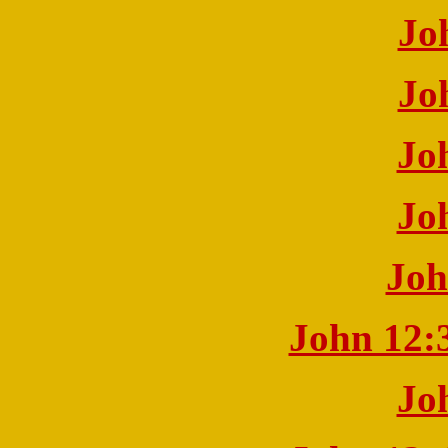
Jo
Jo
Jo
Jo
Joh
John 12:
Jo