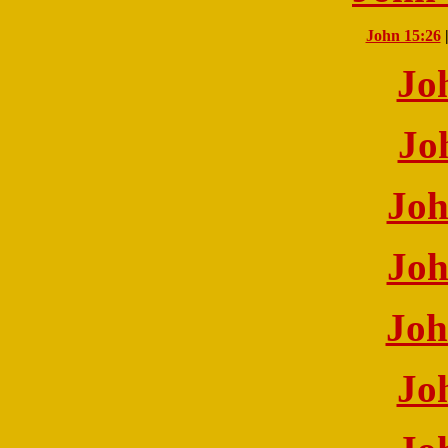
John 15:26
Jo
Jo
Joh
Joh
Joh
Jo