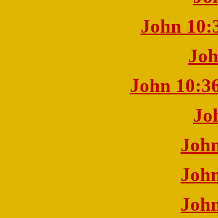
John 10:
Joh
John 10:3
Jo
John
John
John