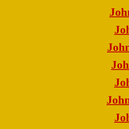
Joh
Jo
John
Joh
Jo
John
Jo