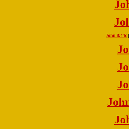
Jo
Jo
John 8:44c
Jo
Jo
Jo
John
Jo