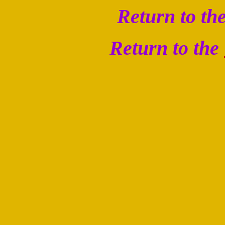
Return to th
Return to the