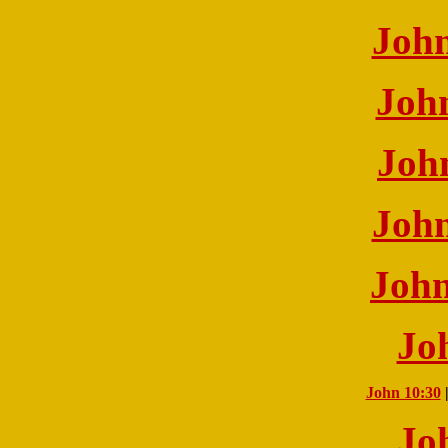
John
Joh
Joh
John
John
Jo
John 10:30
Jo