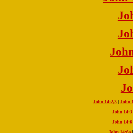
Jo
Jo
John
Jo
Jo
John 14:2,3
|
John 
John 14:3
John 14:6
John 14:6a