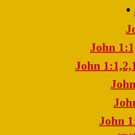
•
J
John 1:1
John 1:1,2,
John
John
John 1
John 1: