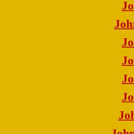
Jo
Joh
Jo
Jo
Jo
Jo
Jo
John