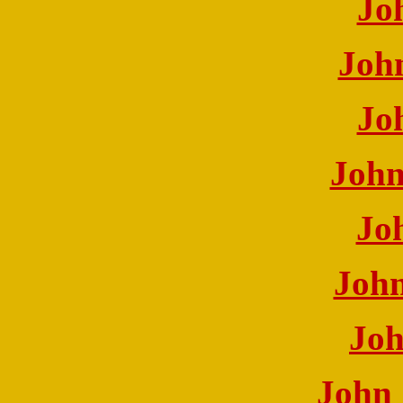
Jo
Joh
Jo
John
Jo
John
Joh
John 