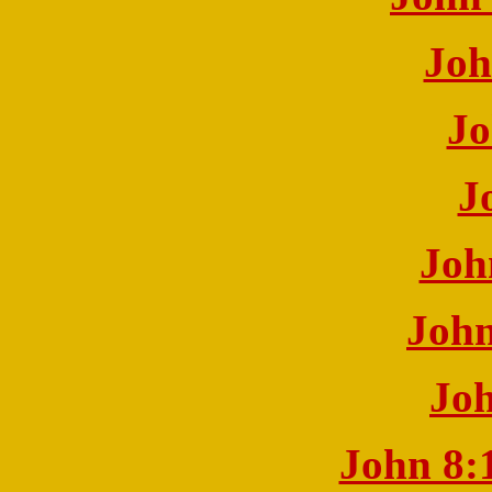
Joh
Jo
J
Joh
John
Joh
John 8: