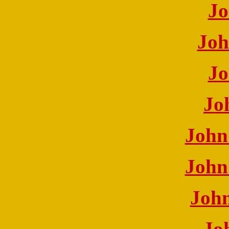
Jo
Joh
Jo
Jo
John
John
John
Jo