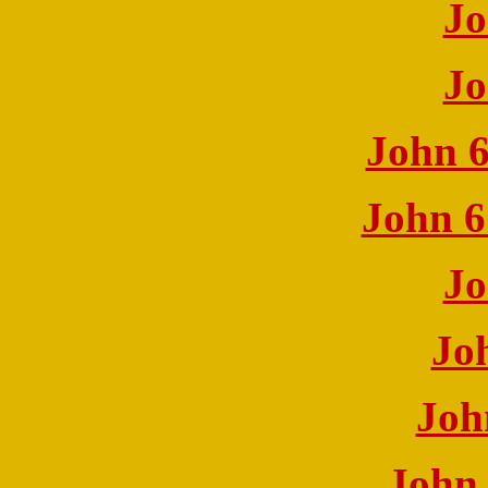
Jo
Jo
John 6
John 6
Jo
Jo
Joh
John 