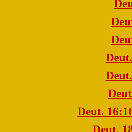
Deu
Deut
Deut
Deut.
Deut.
Deut
Deut. 16:1
Deut. 1